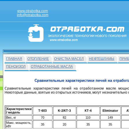
www.otrabotka.com
info@otrabotka.com
ГЛАВНАЯ
ОТОПЛЕНИЕ
ОЧИСТКА МАСЕЛ
НЕФТЕШЛАМЫ
ПРИ
ПЕНОИЗОЛ
ОТРАБОТАННЫЕ МАСЛА
Сравнительные характеристики печей на отработ
Сравнительные характеристики печей на отработанном масле мощно
Некоторые данные, взятые из открытых источников, могут незначительно 
Характеристики
Т-603
K-2/КТ-3
КТ-4
Eliminator
А
/ модель
Вес, кг
70
82
110
149
Макс. мощность,
35
20
35
35
кВт