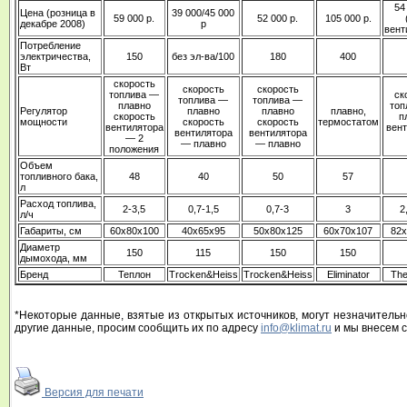
54
Цена (розница в
39 000/45 000
59 000 р.
52 000 р.
105 000 р.
декабре 2008)
р
вент
Потребление
электричества,
150
без эл-ва/100
180
400
Вт
скорость
скорость
скорость
топлива —
ск
топлива —
топлива —
плавно
топ
Регулятор
плавно
плавно
плавно,
скорость
п
мощности
скорость
скорость
термостатом
вентилятора
вен
вентилятора
вентилятора
— 2
— плавно
— плавно
положения
Объем
топливного бака,
48
40
50
57
л
Расход топлива,
2-3,5
0,7-1,5
0,7-3
3
2
л/ч
Габариты, см
60х80х100
40х65х95
50х80х125
60х70х107
82
Диаметр
150
115
150
150
дымохода, мм
Бренд
Теплон
Trocken&Heiss
Trocken&Heiss
Eliminator
The
*Некоторые данные, взятые из открытых источников, могут незначительн
другие данные, просим сообщить их по адресу
info@klimat.ru
и мы внесем 
Версия для печати