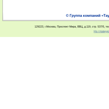
© Группа компаний «Та
129223, г.Москва, Проспект Мира, ВВЦ, д.119, стр. 537/5, те
На главну