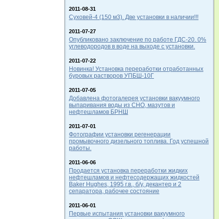
2011-08-31
Суховей-4 (150 м3). Две установки в наличии!!!
2011-07-27
Опубликовано заключение по работе ГДС-20. 0%
углеводородов в воде на выходе с установки.
2011-07-22
Новинка! Установка переработки отработанных
буровых растворов УПБШ-10Г
2011-07-05
Добавлена фотогалерея установки вакуумного
выпаривания воды из СНО, мазутов и
нефтешламов БРНШ
2011-07-01
Фотографии установки регенерации
промывочного дизельного топлива. Год успешной
работы.
2011-06-06
Продается установка переработки жидких
нефтешламов и нефтесодержащих жидкостей
Baker Hughes, 1995 г.в., б/у, декантер и 2
сепаратора, рабочее состояние
2011-06-01
Первые испытания установки вакуумного