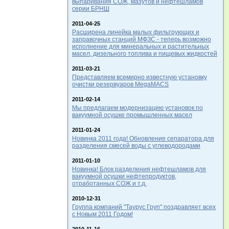
выпаривания СОЖ, мазутов и нефтешламов
серии БРНШ
2011-04-25
Расширена линейка малых фильтрующих и
заправочных станций МФЗС - теперь возможно
исполнение для минеральных и растительных
масел, дизельного топлива и пищевых жидкостей
2011-03-21
Представляем всемирно известную установку
очистки резервуаров MegaMACS
2011-02-14
Мы предлагаем модернизацию установок по
вакуумной осушке промышленных масел
2011-01-24
Новинка 2011 года! Обновление сепаратора для
разделения смесей воды с углеводородами
2011-01-10
Новинка! Блок разделения нефтешламов для
вакуумной осушки нефтепродуктов,
отработанных СОЖ и т.д.
2010-12-31
Группа компаний "Таурус Груп" поздравляет всех
с Новым 2011 Годом!