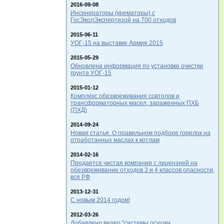
2016-09-08
Инсинераторы (крематоры) с
ГосЭколЭкспертизой на 700 отходов
2015-06-11
УОГ-15 на выставке Армия 2015
2015-05-29
Обновлена информация по установке очистки
грунта УОГ-15
2015-01-12
Комплекс обезвреживания совтолов и
трансформаторных масел, зараженных ПХБ
(ПХД)
2014-09-24
Новая статья. О правильном подборе горелок на
отработанных маслах к котлам
2014-02-16
Продается чистая компания с лицензией на
обезвреживание отходов 3 и 4 классов опасности,
вся РФ
2013-12-31
С новым 2014 годом!
2012-03-26
Добавлено видео "системы осушки