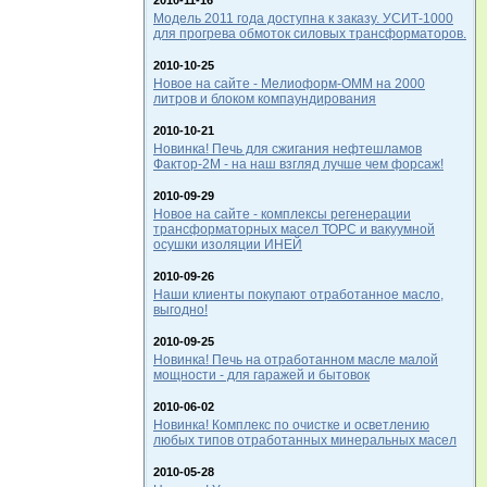
2010-11-16
Модель 2011 года доступна к заказу. УСИТ-1000
для прогрева обмоток силовых трансформаторов.
2010-10-25
Новое на сайте - Мелиоформ-ОММ на 2000
литров и блоком компаундирования
2010-10-21
Новинка! Печь для сжигания нефтешламов
Фактор-2М - на наш взгляд лучше чем форсаж!
2010-09-29
Новое на сайте - комплексы регенерации
трансформаторных масел ТОРС и вакуумной
осушки изоляции ИНЕЙ
2010-09-26
Наши клиенты покупают отработанное масло,
выгодно!
2010-09-25
Новинка! Печь на отработанном масле малой
мощности - для гаражей и бытовок
2010-06-02
Новинка! Комплекс по очистке и осветлению
любых типов отработанных минеральных масел
2010-05-28