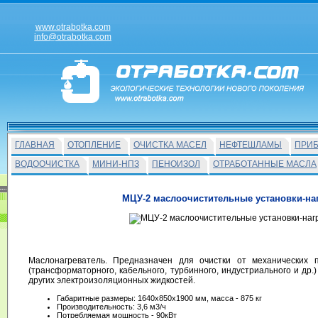
www.otrabotka.com
info@otrabotka.com
ГЛАВНАЯ
ОТОПЛЕНИЕ
ОЧИСТКА МАСЕЛ
НЕФТЕШЛАМЫ
ПРИ
ВОДООЧИСТКА
МИНИ-НПЗ
ПЕНОИЗОЛ
ОТРАБОТАННЫЕ МАСЛА
МЦУ-2 маслоочистительные установки-на
Маслоочистительная установка-нагре
Маслонагреватель. Предназначен для очистки от механических 
(трансформаторного, кабельного, турбинного, индустриального и др.)
других электроизоляционных жидкостей.
Габаритные размеры: 1640х850х1900 мм, масса - 875 кг
Производительность: 3,6 м3/ч
Потребляемая мощность - 90кВт