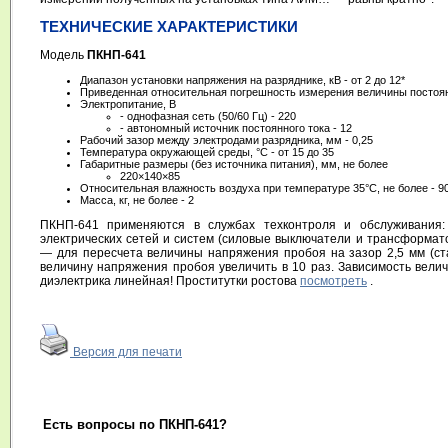
ТЕХНИЧЕСКИЕ ХАРАКТЕРИСТИКИ
Модель
ПКНП-641
Диапазон установки напряжения на разряднике, кВ - от 2 до 12*
Приведенная относительная погрешность измерения величины постоян
Электропитание, В
- однофазная сеть (50/60 Гц) - 220
- автономный источник постоянного тока - 12
Рабочий зазор между электродами разрядника, мм - 0,25
Температура окружающей среды, °C - от 15 до 35
Габаритные размеры (без источника питания), мм, не более
220×140×85
Относительная влажность воздуха при температуре 35°С, не более - 9
Масса, кг, не более - 2
ПКНП-641 применяются в службах техконтроля и обслуживания: 
электрических сетей и систем (силовые выключатели и трансформат
— для пересчета величины напряжения пробоя на зазор 2,5 мм (с
величину напряжения пробоя увеличить в 10 раз. Зависимость вели
диэлектрика линейная! Проститутки ростова
посмотреть
.
Версия для печати
Есть вопросы по ПКНП-641?