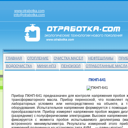
www.otrabotka.com
info@otrabotka.com
ГЛАВНАЯ
ОТОПЛЕНИЕ
ОЧИСТКА МАСЕЛ
НЕФТЕШЛАМЫ
ПРИ
ВОДООЧИСТКА
МИНИ-НПЗ
ПЕНОИЗОЛ
ОТРАБОТАННЫЕ МАСЛА
ПКНП-641
Прибор ПКНП-641 предназначен для контроля напряжения пробоя жи
трансформаторного масла. Прибор переносной, что позволяет пр
лабораторных условиях или непосредственно на объекте, а т
оборудования. Испытательное напряжение формируется с помощью 
преобразователя. Прибор измеряет напряжение пробоя жидких диэл
(разряднике) с полусферическими электродами. Высокое напряжение
фиксируется с момента пробоя испытываемого диэлектрика (м
встроенного минимультиметра. Результаты измерений этого при
измерений полученных на установках типа АИМ… — равны кратно*.