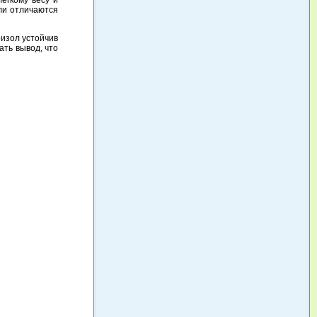
егкому весу и
ели отличаются
оизол устойчив
ать вывод, что