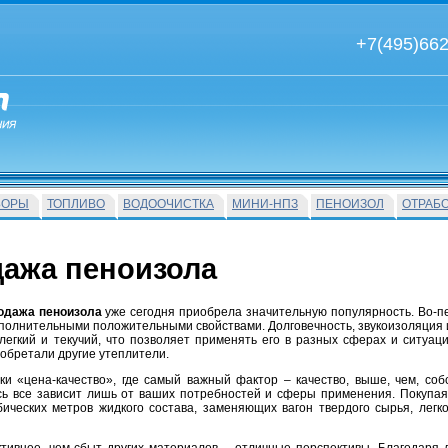
+7(495)66
БОРЫ
ТОПЛИВО
ВОДООЧИСТКА
МИНИ-НПЗ
ПЕНОИЗОЛ
ОТРАБ
ажа пеноизола
одажа пеноизола
уже сегодня приобрела значительную популярность. Во-п
ополнительными положительными свойствами. Долговечность, звукоизоляция 
легкий и текучий, что позволяет применять его в разных сферах и ситуаци
иобретали другие утеплители.
и «цена-качество», где самый важный фактор – качество, выше, чем, собс
сь все зависит лишь от ваших потребностей и сферы применения. Покупая
убических метров жидкого состава, заменяющих вагон твердого сырья, легк