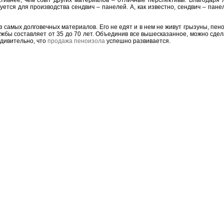
тивнее, чем сбыт других материалов – отличные перспективы. Благодаря л
уется для производства сендвич – панелей. А, как известно, сендвич – пан
з самых долговечных материалов. Его не едят и в нем не живут грызуны, пен
лужбы составляет от 35 до 70 лет. Объединив все вышесказанное, можно сдел
дивительно, что
продажа пеноизола
успешно развивается.