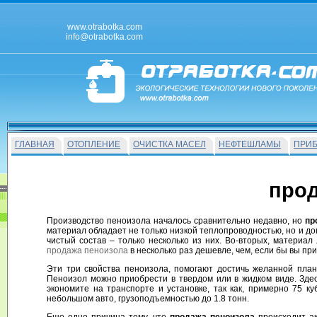
www.otrabotka.com
info@otrabotka.com
ГЛАВНАЯ
ОТОПЛЕНИЕ
ОЧИСТКА МАСЕЛ
НЕФТЕШЛАМЫ
ПРИ
прод
Производство пеноизола началось сравнительно недавно, но
пр
материал обладает не только низкой теплопроводностью, но и д
чистый состав – только несколько из них. Во-вторых, материал 
продажа пеноизола
в несколько раз дешевле, чем, если бы вы пр
Эти три свойства пеноизола, помогают достичь желанной планк
Пеноизол можно приобрести в твердом или в жидком виде. Зде
экономите на транспорте и установке, так как, примерно 75 к
небольшом авто, грузоподъемностью до 1.8 тонн.