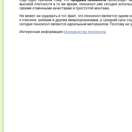
Еще одно причина тому, что
продажа пеноизола
происходит ак
высокой плотности в то же время, пеноизол уже сегодня использ
своими отменными качествами и простотой монтажа.
Не может ни радовать и тот факт, что пеноизол является одним и
к плесени, грибкам и другим микроорганизмам, а средний срок с
сегодня пеноизол является идеальным материалом. Поэтому не у
Интересная информация:
производство пеноизола