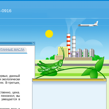
2-0916
ОТАННЫЕ МАСЛА
ервых, данный
и экологически
ях. В-третьих,
твенно, цена.
 пеноизол, вы
о умещается в