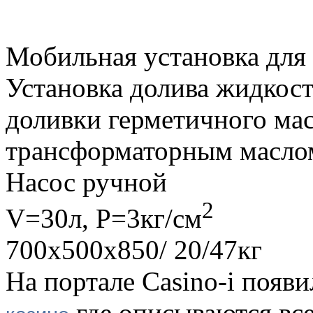
Мобильная установка для 
Установка долива жидкос
доливки герметичного ма
трансформаторным масло
Насос ручной
2
V=30л, P=3кг/см
700х500х850/ 20/47кг
На портале Casino-i появ
где описываются вс