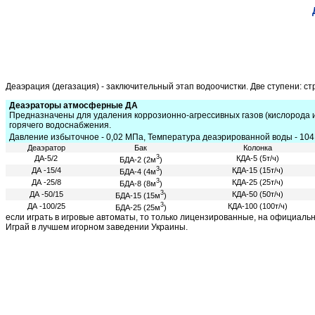
Деаэрация (дегазация) - заключительный этап водоочистки. Две ступени: с
Деаэраторы атмосферные
ДА
Предназначены для удаления коррозионно-агрессивных газов (кислорода и
горячего водоснабжения.
Давление избыточное - 0,02 МПа, Температура деаэрированной воды - 10
Деаэратор
Бак
Колонка
3
ДА-5/2
КДА-5 (5т/ч)
БДА-2 (2м
)
3
ДА -15/4
КДА-15 (15т/ч)
БДА-4 (4м
)
3
ДА -25/8
КДА-25 (25т/ч)
БДА-8 (8м
)
3
ДА -50/15
КДА-50 (50т/ч)
БДА-15 (15м
)
3
ДА -100/25
КДА-100 (100т/ч)
БДА-25 (25м
)
если играть в игровые автоматы, то только лицензированные, на официаль
Играй в лучшем игорном заведении Украины.