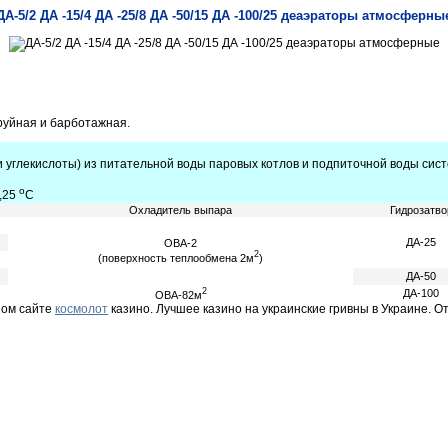
ДА-5/2 ДА -15/4 ДА -25/8 ДА -50/15 ДА -100/25 деаэраторы атмосферны
АТМОСФЕРНЫЕ ДЭАЭРАТОРЫ
ДА-5/2 ДА -15/4 ДА -25/8 ДА -50/15 ДА -100/25
труйная и барботажная.
 углекислоты) из питательной воды паровых котлов и подпиточной воды сис
о
4,25
С
Охладитель выпара
Гидрозатво
ДА-25
ОВА-2
2
(поверхность теплообмена 2м
)
ДА-50
2
ДА-100
ОВА-82м
ном сайте
космолот
казино. Лучшее казино на украинские гривны в Украине. 