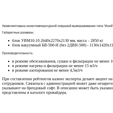
Ус
Укомплектована низкотемпературной ловушкой вымораживания типа "Иней"
Габаритные размеры:
блок УВМ10-10 2640х2270х2130 мм, масса – 2850 кг
блок вакуумный БВ-500-Н (без 2ДВН-500) - 1130х1420х112
Производительность:
в режиме обезгаживания, сушки и фильтрации не менее 1
в режиме нагрева и фильтрации не менее 15 м3/ч
в режиме азотирования не менее 4,5м3/ч
При составлении рейтингов казино эксперты делают акцент на
сотрудников. Связаться с администрацией может даже незарег
указывают на брендовый софт. В описании может быть указано
представлены в каталоге провайдера.